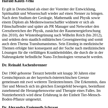
Harald Kautz-Vella
Er gilt in Deutschland als einer der Vorreiter der Entwicklung,
Spiritualität und Wissenschaft wieder auf einen Nenner zu bringen.
Nach dem Studium der Geologie, Mathematik und Physik sowie
einem Diplom als Medienwissenschaftler widmete er sich als
Filmschaffender und später als PR Manager und Networker den
Grenzbereichen der Physik, zunächst der Raumenergieforschung
(bis 2010), der Wüstenbegrünung nach Wilhelm Reich (bis 2012),
und seitdem dem staatlich-militärischen Geoengineering und somit
auch dem Thema Transhumanismus. Sein Einstieg in medizinische
Themen erfolgte hier konsequent auf der Suche nach medizinischen
Lösungen für die vielfältigen Krankheitsbilder, die durch die in der
Nahrungskette befindliche Nano-Technologien verursacht werden.
Dr. Reinald Aschenbrenner
Der 1960 geborene Tierarzt betreibt seit knapp 30 Jahren eine
Gemischtpraxis an der bayerisch-österreichischen Grenze
gemeinsam mit zwei weiteren Tierärzten/innen. Die Erkenntnis, dass
Tier und Mensch sich im gleichen Energiefeld bewegen, beeinflusst
zunehmend die Herangehensweise und Therapie eines Falles. Im
Nutztierbereich wird diese Erfahrung in der Einheit Tier-Mensch-
Boden-Pflanze umgesetzt.
Dr. Alexandra Freismuth-Schraag