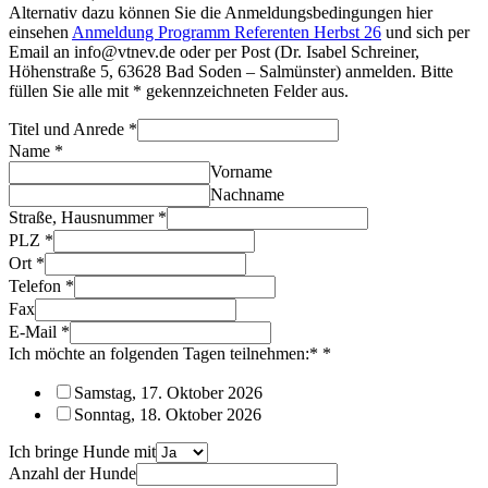
Alternativ dazu können Sie die Anmeldungsbedingungen hier
einsehen
Anmeldung Programm Referenten Herbst 26
und sich per
Email an info@vtnev.de oder per Post (Dr. Isabel Schreiner,
Höhenstraße 5, 63628 Bad Soden – Salmünster) anmelden. Bitte
füllen Sie alle mit * gekennzeichneten Felder aus.
Titel und Anrede
*
Name
*
Vorname
Nachname
Straße, Hausnummer
*
PLZ
*
Ort
*
Telefon
*
Fax
E-Mail
*
Ich möchte an folgenden Tagen teilnehmen:*
*
Samstag, 17. Oktober 2026
Sonntag, 18. Oktober 2026
Ich bringe Hunde mit
Anzahl der Hunde